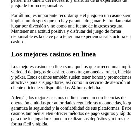
perder más dinero del necesario y disfrutar de la experiencia de
juego de forma responsable.
Por último, es importante recordar que el juego en un casino sie
implica un riesgo y que no hay garantía de ganar. Es fundamenta
jugar por diversión y no como una fuente de ingresos segura.
Mantener una actitud positiva y disfrutar del juego de forma
responsable es la clave para tener una experiencia satisfactoria e
casino.
Los mejores casinos en línea
Los mejores casinos en línea son aquellos que ofrecen una ampli
variedad de juegos de casino, como tragamonedas, ruleta, blackj
y póker. Estos casinos también suelen tener bonos y promocione
atractivas para sus jugadores, así como un servicio de atención al
cliente eficiente y disponible las 24 horas del día.
Además, los mejores casinos en línea cuentan con licencias de
operación emitidas por autoridades reguladoras reconocidas, lo q
garantiza la seguridad y la confiabilidad de sus plataformas. Esto
casinos también suelen ofrecer métodos de pago seguros y rápido
para que los jugadores puedan realizar sus depósitos y retiros de
forma fácil y rápida.