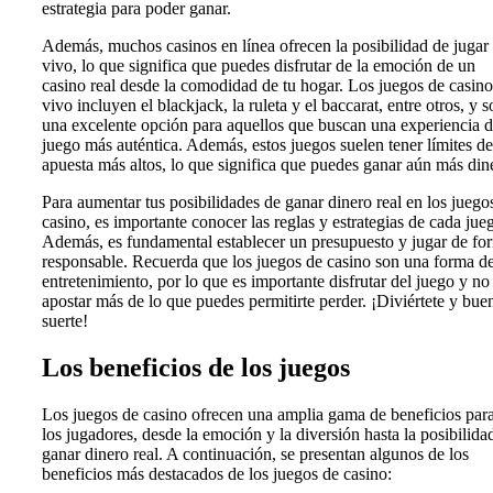
estrategia para poder ganar.
Además, muchos casinos en línea ofrecen la posibilidad de jugar
vivo, lo que significa que puedes disfrutar de la emoción de un
casino real desde la comodidad de tu hogar. Los juegos de casino
vivo incluyen el blackjack, la ruleta y el baccarat, entre otros, y 
una excelente opción para aquellos que buscan una experiencia 
juego más auténtica. Además, estos juegos suelen tener límites de
apuesta más altos, lo que significa que puedes ganar aún más din
Para aumentar tus posibilidades de ganar dinero real en los juego
casino, es importante conocer las reglas y estrategias de cada jue
Además, es fundamental establecer un presupuesto y jugar de fo
responsable. Recuerda que los juegos de casino son una forma d
entretenimiento, por lo que es importante disfrutar del juego y no
apostar más de lo que puedes permitirte perder. ¡Diviértete y bue
suerte!
Los beneficios de los juegos
Los juegos de casino ofrecen una amplia gama de beneficios par
los jugadores, desde la emoción y la diversión hasta la posibilida
ganar dinero real. A continuación, se presentan algunos de los
beneficios más destacados de los juegos de casino: