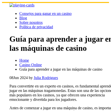
Skip
to
content
Consejos para ganar en un casino
Blog
Sobre nosotros
Política de privacidad
Guía para aprender a jugar e
las máquinas de casino
Home
Casino Online
Guía para aprender a jugar en las máquinas de casino
08
Jun 2024
by
Julia Rodrigues
Para convertirte en un experto en casinos, es fundamental aprend
jugar en las máquinas tragamonedas. Estas son una de las opcion
más populares en los casinos, ya que ofrecen una experiencia
emocionante y divertida para los jugadores.
Antes de comenzar a jugar en una máquina de casino, es importa