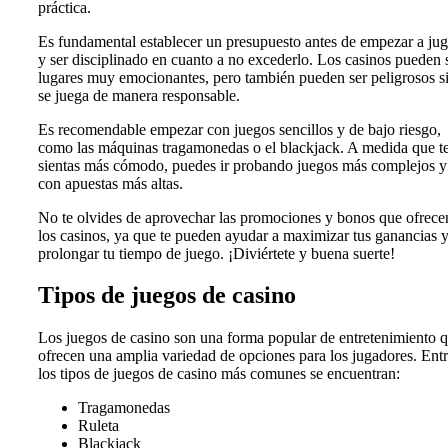
práctica.
Es fundamental establecer un presupuesto antes de empezar a jug
y ser disciplinado en cuanto a no excederlo. Los casinos pueden 
lugares muy emocionantes, pero también pueden ser peligrosos s
se juega de manera responsable.
Es recomendable empezar con juegos sencillos y de bajo riesgo,
como las máquinas tragamonedas o el blackjack. A medida que t
sientas más cómodo, puedes ir probando juegos más complejos y
con apuestas más altas.
No te olvides de aprovechar las promociones y bonos que ofrece
los casinos, ya que te pueden ayudar a maximizar tus ganancias 
prolongar tu tiempo de juego. ¡Diviértete y buena suerte!
Tipos de juegos de casino
Los juegos de casino son una forma popular de entretenimiento 
ofrecen una amplia variedad de opciones para los jugadores. Ent
los tipos de juegos de casino más comunes se encuentran:
Tragamonedas
Ruleta
Blackjack